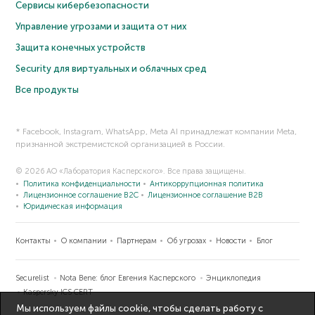
Сервисы кибербезопасности
Управление угрозами и защита от них
Защита конечных устройств
Security для виртуальных и облачных сред
Все продукты
* Facebook, Instagram, WhatsApp, Meta AI принадлежат компании Meta,
признанной экстремистской организацией в России.
© 2026 АО «Лаборатория Касперского». Все права защищены.
Политика конфиденциальности
Антикоррупционная политика
Лицензионное соглашение B2C
Лицензионное соглашение B2B
Юридическая информация
Контакты
О компании
Партнерам
Об угрозах
Новости
Блог
Securelist
Nota Bene: блог Евгения Касперского
Энциклопедия
Kaspersky ICS CERT
Мы используем файлы cookie, чтобы сделать работу с