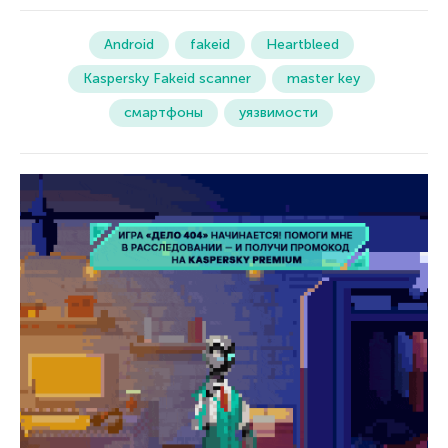
Android
fakeid
Heartbleed
Kaspersky Fakeid scanner
master key
смартфоны
уязвимости