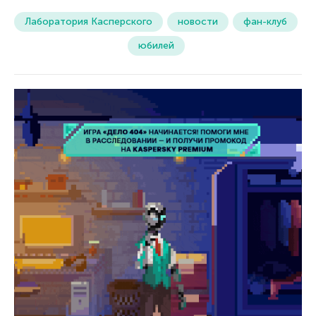
Лаборатория Касперского
новости
фан-клуб
юбилей