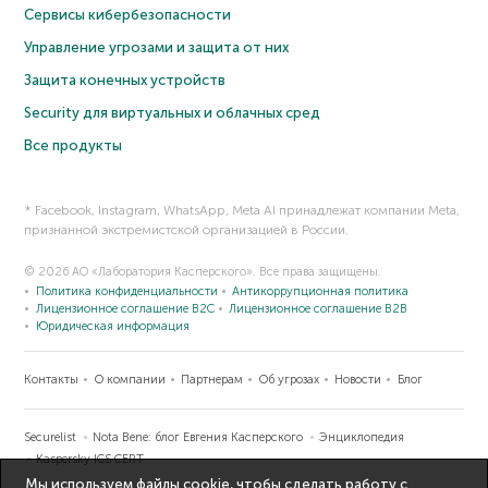
Сервисы кибербезопасности
Управление угрозами и защита от них
Защита конечных устройств
Security для виртуальных и облачных сред
Все продукты
* Facebook, Instagram, WhatsApp, Meta AI принадлежат компании Meta,
признанной экстремистской организацией в России.
© 2026 АО «Лаборатория Касперского». Все права защищены.
Политика конфиденциальности
Антикоррупционная политика
Лицензионное соглашение B2C
Лицензионное соглашение B2B
Юридическая информация
Контакты
О компании
Партнерам
Об угрозах
Новости
Блог
Securelist
Nota Bene: блог Евгения Касперского
Энциклопедия
Kaspersky ICS CERT
Мы используем файлы cookie, чтобы сделать работу с