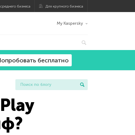
 среднего бизнеса
Для крупного бизнеса
My Kaspersky
опробовать бесплатно
Play
иф?