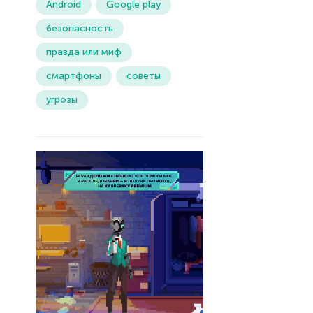
Android
Google play
безопасность
правда или миф
смартфоны
советы
угрозы