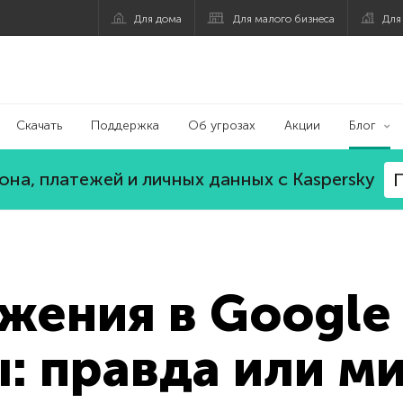
Для дома
Для малого бизнеса
Для
Скачать
Поддержка
Об угрозах
Акции
Блог
на, платежей и личных данных с Kaspersky
П
жения в Google 
: правда или м