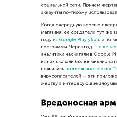
социальной сети. Причем жертвы 
аккаунты по-тихому использова
Когда очередную версию плеера 
магазина, ее создатели тут же з
году
из Google Play убрали
по м
программы. Через год —
еще не
аналитики насчитали в Google P
из них скачали более миллиона п
появились
поддельные версии T
вирусописателей — эти приложе
жертву в интересующие злоумыш
Вредоносная арми
Увы, 85 копий вредоносного пр