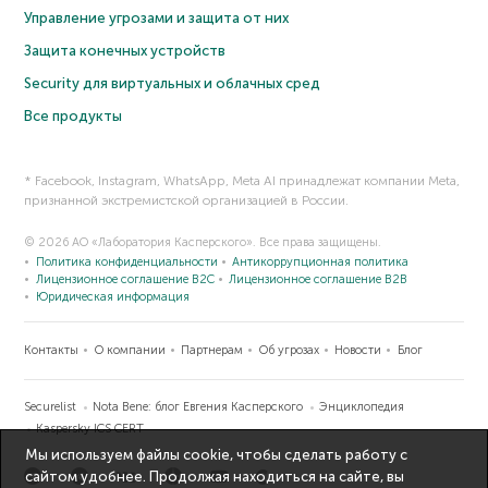
Управление угрозами и защита от них
Защита конечных устройств
Security для виртуальных и облачных сред
Все продукты
* Facebook, Instagram, WhatsApp, Meta AI принадлежат компании Meta,
признанной экстремистской организацией в России.
© 2026 АО «Лаборатория Касперского». Все права защищены.
Политика конфиденциальности
Антикоррупционная политика
Лицензионное соглашение B2C
Лицензионное соглашение B2B
Юридическая информация
Контакты
О компании
Партнерам
Об угрозах
Новости
Блог
Securelist
Nota Bene: блог Евгения Касперского
Энциклопедия
Kaspersky ICS CERT
Мы используем файлы cookie, чтобы сделать работу с
сайтом удобнее. Продолжая находиться на сайте, вы