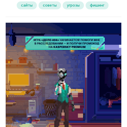
сайты
советы
угрозы
фишинг