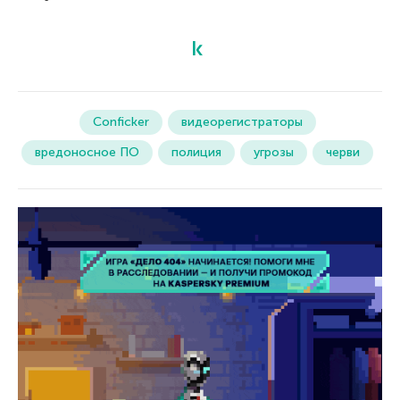
Conficker
видеорегистраторы
вредоносное ПО
полиция
угрозы
черви