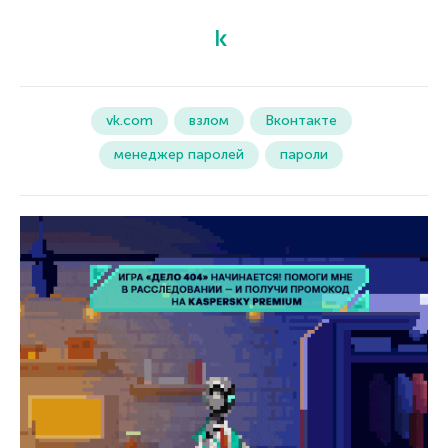
vk.com
взлом
Вконтакте
менеджер паролей
пароли