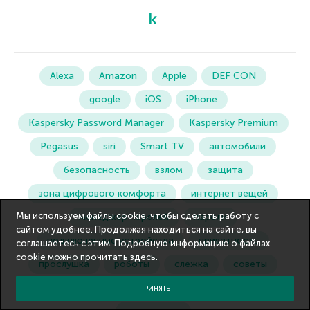
Alexa
Amazon
Apple
DEF CON
google
iOS
iPhone
Kaspersky Password Manager
Kaspersky Premium
Pegasus
siri
Smart TV
автомобили
безопасность
взлом
защита
зона цифрового комфорта
интернет вещей
Мы используем файлы cookie, чтобы сделать работу с
менеджер паролей
пароли
сайтом удобнее. Продолжая находиться на сайте, вы
подключенные устройства
приватность
соглашаетесь с этим. Подробную информацию о файлах
cookie можно прочитать
здесь
.
прослушка
роботы
слежка
советы
технологии
угрозы
умный дом
ПРИНЯТЬ