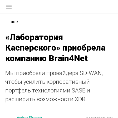
Блог Касперского
XDR
«Лаборатория
Касперского» приобрела
компанию Brain4Net
Мы приобрели провайдера SD-WAN,
чтобы усилить корпоративный
портфель технологиями SASE и
расширить возможности XDR.
Andrey Efremov
27 октября 2021