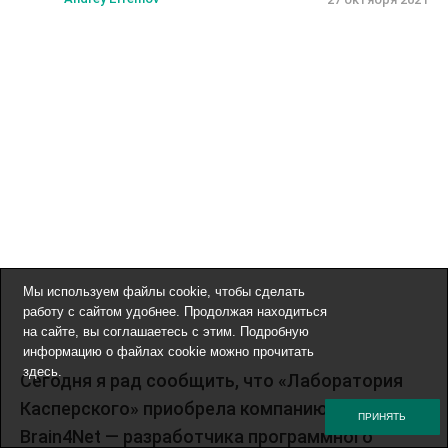
Мы используем файлы cookie, чтобы сделать
работу с сайтом удобнее. Продолжая находиться
на сайте, вы соглашаетесь с этим. Подробную
информацию о файлах cookie можно прочитать
здесь
.
Сегодня я рад сообщить, что «Лаборатория
Касперского» приобрела компанию
ПРИНЯТЬ
Brain4Net — разработчика программного