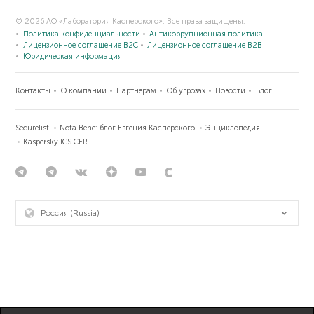
© 2026 АО «Лаборатория Касперского». Все права защищены.
Политика конфиденциальности
Антикоррупционная политика
Лицензионное соглашение B2C
Лицензионное соглашение B2B
Юридическая информация
Контакты
О компании
Партнерам
Об угрозах
Новости
Блог
Securelist
Nota Bene: блог Евгения Касперского
Энциклопедия
Kaspersky ICS CERT
Россия (Russia)