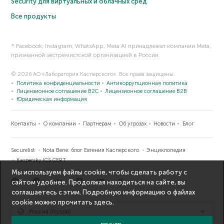
Security для виртуальных и облачных сред
Все продукты
* Facebook, Instagram, WhatsApp, Meta AI принадлежат компании Meta,
признанной экстремистской организацией в России.
© 2026 АО «Лаборатория Касперского». Все права защищены.
Политика конфиденциальности
Антикоррупционная политика
Лицензионное соглашение B2C
Лицензионное соглашение B2B
Юридическая информация
Контакты
О компании
Партнерам
Об угрозах
Новости
Блог
Securelist
Nota Bene: блог Евгения Касперского
Энциклопедия
Kaspersky ICS CERT
Мы используем файлы cookie, чтобы сделать работу с
сайтом удобнее. Продолжая находиться на сайте, вы
соглашаетесь с этим. Подробную информацию о файлах
cookie можно прочитать
здесь
.
Россия (Russia)