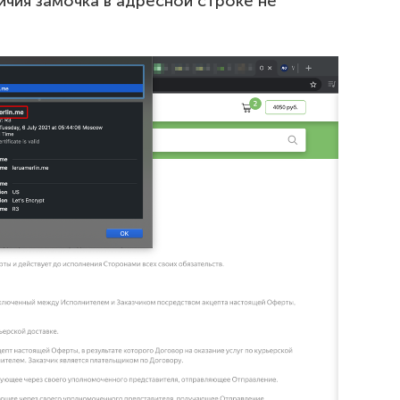
личия замочка в адресной строке не