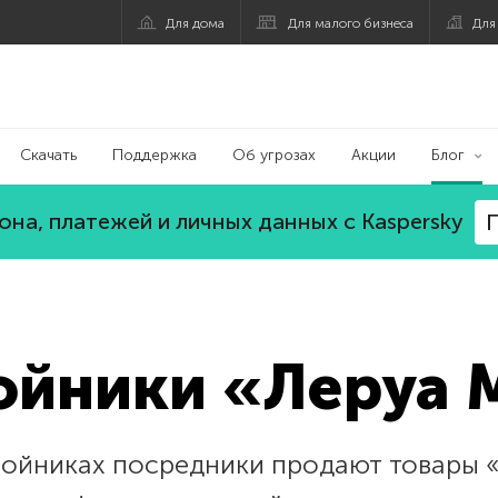
Для дома
Для малого бизнеса
Для
Скачать
Поддержка
Об угрозах
Акции
Блог
на, платежей и личных данных с Kaspersky
П
ойники «Леруа 
войниках посредники продают товары 