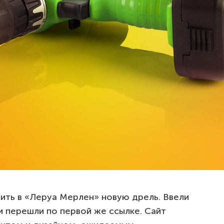
ить в «Леруа Мерлен» новую дрель. Ввели
 и перешли по первой же ссылке. Сайт