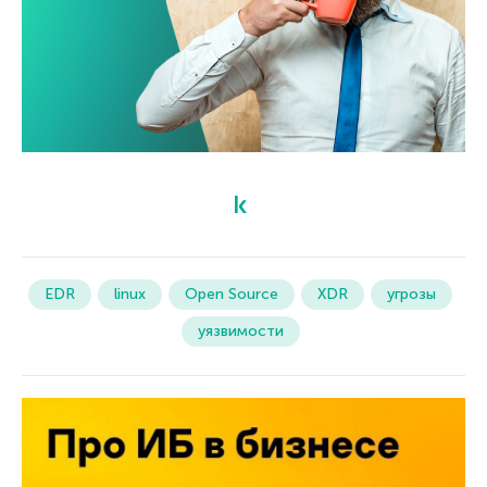
EDR
linux
Open Source
XDR
угрозы
уязвимости