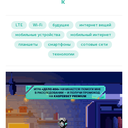
LTE
Wi-Fi
будущее
интернет вещей
мобильные устройства
мобильный интернет
планшеты
смартфоны
сотовые сети
технологии