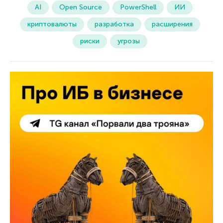
AI
Open Source
PowerShell
ИИ
криптовалюты
разработка
расширения
риски
угрозы