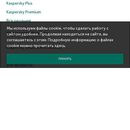
Kaspersky Plus
Kaspersky Premium
Все решения
Мы используем файлы cookie, чтобы сделать работу с
Для малого бизнеса
сайтом удобнее. Продолжая находиться на сайте, вы
1–25 СОТРУДНИКОВ
соглашаетесь с этим. Подробную информацию о файлах
cookie можно прочитать
здесь
.
Kaspersky Small Office Security
Kaspersky Endpoint Security Cloud
ПРИНЯТЬ
Все продукты
Для среднего бизнеса
26-999 СОТРУДНИКОВ
Kaspersky Endpoint Security Cloud
Kaspersky Endpoint Security для бизнеса Cтандартный
Kaspersky Endpoint Security для бизнеса Расширенный
Все продукты