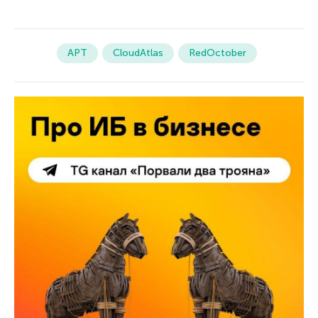
APT
CloudAtlas
RedOctober