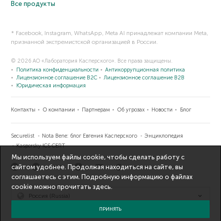
Все продукты
* Facebook, Instagram, WhatsApp, Meta AI принадлежат компании Meta,
признанной экстремистской организацией в России.
© 2026 АО «Лаборатория Касперского». Все права защищены.
Политика конфиденциальности
Антикоррупционная политика
Лицензионное соглашение B2C
Лицензионное соглашение B2B
Юридическая информация
Контакты
О компании
Партнерам
Об угрозах
Новости
Блог
Securelist
Nota Bene: блог Евгения Касперского
Энциклопедия
Kaspersky ICS CERT
Мы используем файлы cookie, чтобы сделать работу с
сайтом удобнее. Продолжая находиться на сайте, вы
соглашаетесь с этим. Подробную информацию о файлах
cookie можно прочитать
здесь
.
Россия (Russia)
ПРИНЯТЬ