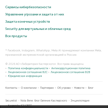
Сервисы кибербезопасности
Управление угрозами и защита от них
Защита конечных устройств
Security для виртуальных и облачных сред
Все продукты
* Facebook, Instagram, WhatsApp, Meta AI принадлежат компании Meta,
признанной экстремистской организацией в России.
© 2026 АО «Лаборатория Касперского». Все права защищены.
Политика конфиденциальности
Антикоррупционная политика
Лицензионное соглашение B2C
Лицензионное соглашение B2B
Юридическая информация
Контакты
О компании
Партнерам
Об угрозах
Новости
Блог
Securelist
Nota Bene: блог Евгения Касперского
Энциклопедия
Kaspersky ICS CERT