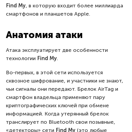
Find
M
y
, в которую входит более миллиарда
смартфонов и планшетов Apple.
Анатомия атаки
Атака эксплуатирует две особенности
технологии
Find
M
y
.
Во-первых, в этой сети используется
сквозное шифрование, и участники не знают,
чьи сигналы они передают. Брелок AirTag и
смартфон владельца применяют пару
криптографических ключей при обмене
информацией. Когда утерянный брелок
транслирует по Bluetooth свои позывные,
«детекторы» сети
Find
M
y
(это любые