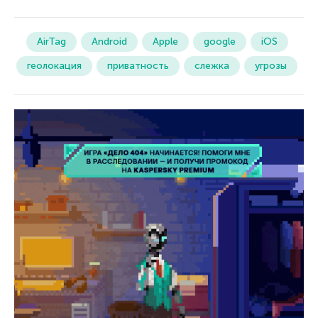
AirTag
Android
Apple
google
iOS
геолокация
приватность
слежка
угрозы