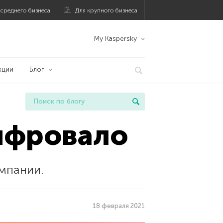
 среднего бизнеса
Для крупного бизнеса
My Kaspersky
кции
Блог
шифровало
мпании.
18 февраля 2021