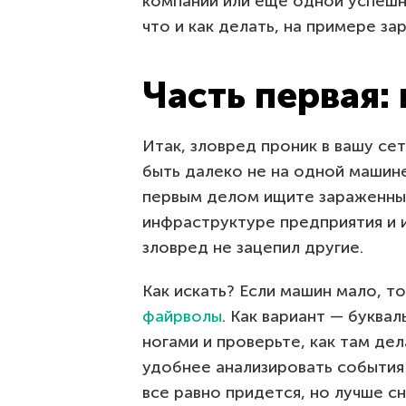
компании или еще одной успешн
что и как делать, на примере з
Часть первая:
Итак, зловред проник в вашу сет
быть далеко не на одной машине
первым делом ищите зараженны
инфраструктуре предприятия и и
зловред не зацепил другие.
Как искать? Если машин мало, т
файрволы
. Как вариант — буква
ногами и проверьте, как там де
удобнее анализировать события 
все равно придется, но лучше с