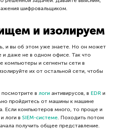
о решенной задачей. Давайте выясним,
аражения шифровальщиком.
 ищем и изолируем
ь, и вы об этом уже знаете. Но он может
 и даже не в одном офисе. Так что
е компьютеры и сегменты сети в
золируйте их от остальной сети, чтобы
о посмотрите в
логи
антивирусов, в
EDR
и
льно пройдитесь от машины к машине
ла. Если компьютеров много, то проще и
и логи в
SIEM-системе
. Походить потом
начала получить общее представление.