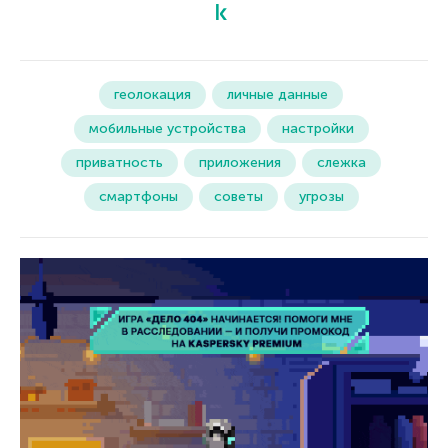
геолокация
личные данные
мобильные устройства
настройки
приватность
приложения
слежка
смартфоны
советы
угрозы