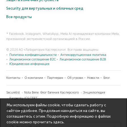
Security для виртуальных и облачных сред
Все продукты
* Facebook, Instagram, WhatsApp, Meta AI принадлежат компании Meta,
признанной экстремистской организацией в России.
© 2026 АО «Лаборатория Касперского». Все права защищены.
Политика конфиденциальности
Антикоррупционная политика
Лицензионное соглашение B2C
Лицензионное соглашение B2B
Юридическая информация
Контакты
О компании
Партнерам
Об угрозах
Новости
Блог
Securelist
Nota Bene: блог Евгения Касперского
Энциклопедия
Kaspersky ICS CERT
Мы используем файлы cookie, чтобы сделать работу с
сайтом удобнее. Продолжая находиться на сайте, вы
соглашаетесь с этим. Подробную информацию о файлах
cookie можно прочитать
здесь
.