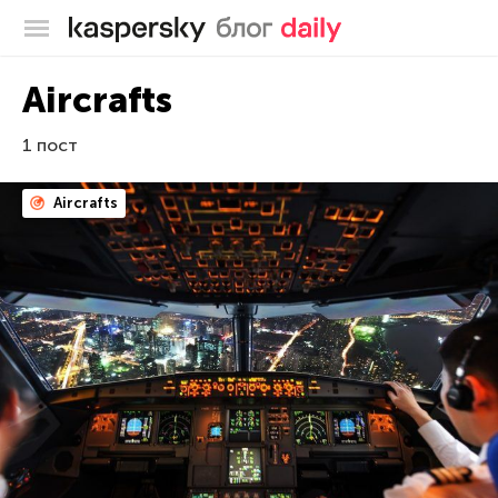
Блог Касперского
Aircrafts
1 пост
Aircrafts