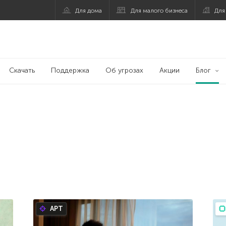
Для дома
Для малого бизнеса
Для
Скачать
Поддержка
Об угрозах
Акции
Блог
APT