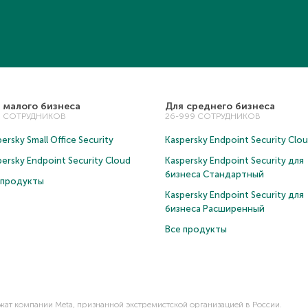
 малого бизнеса
Для среднего бизнеса
5 СОТРУДНИКОВ
26-999 СОТРУДНИКОВ
ersky Small Office Security
Kaspersky Endpoint Security Clo
persky Endpoint Security Cloud
Kaspersky Endpoint Security для
бизнеса Cтандартный
 продукты
Kaspersky Endpoint Security для
бизнеса Расширенный
Все продукты
ежат компании Meta, признанной экстремистской организацией в России.