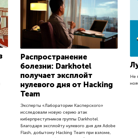
з
Распространение
Л
болезни: Darkhotel
получает эксплойт
Не 
нулевого дня от Hacking
ноя
и
Team
Эксперты «Лаборатории Касперского»
исследовали новую серию атак
киберпреступников группы Darkhotel.
Благодаря эксплойту нулевого дня для Adobe
Flash, добытому Hacking Team при взломе,