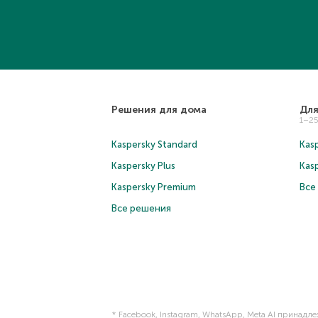
Решения для дома
Для
1–2
Kaspersky Standard
Kasp
Kaspersky Plus
Kas
Kaspersky Premium
Все
Все решения
* Facebook, Instagram, WhatsApp, Meta AI принадл