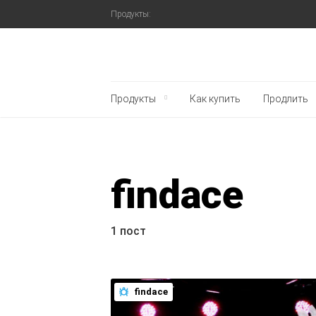
Продукты:
Блог Касперского
Продукты
Как купить
Продлить
findace
1 пост
findace