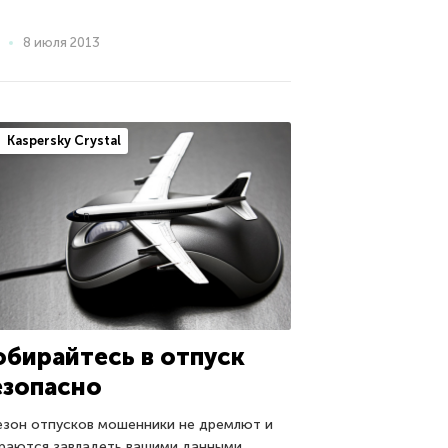
8 июля 2013
Kaspersky Crystal
обирайтесь в отпуск
езопасно
езон отпусков мошенники не дремлют и
раются завладеть вашими данными