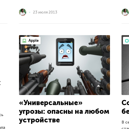
23 июля 2013
Apple
х
«Универсальные»
С
угрозы: опасны на любом
б
сь
устройстве
В с
ала
ста