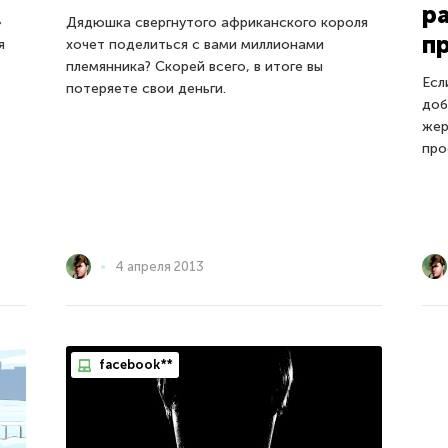
р
»
Дядюшка свергнутого африканского короля
п
я
хочет поделиться с вами миллионами
племянника? Скорей всего, в итоге вы
Есл
потеряете свои деньги.
доб
жер
про
4 апреля 2013
facebook**