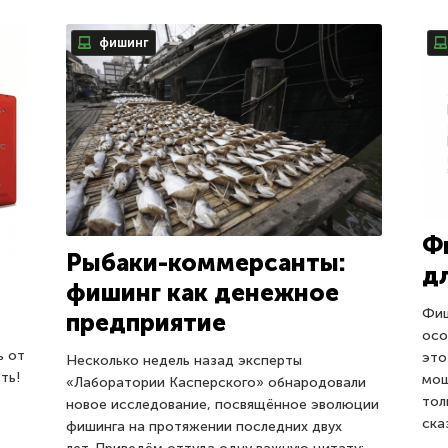
фишинг
Ф
Рыбаки-коммерсанты:
д
фишинг как денежное
Фиш
предприятие
осо
ь от
это
Несколько недель назад эксперты
ть!
мош
«Лаборатории Касперского» обнародовали
тол
новое исследование, посвящённое эволюции
ска
фишинга на протяжении последних двух