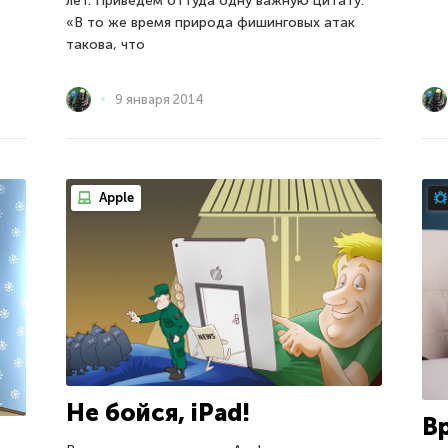
лет. Приведём оттуда одну важную цитату:
«В то же время природа фишинговых атак
такова, что
9 января 2014
Apple
Не бойся, iPad!
В