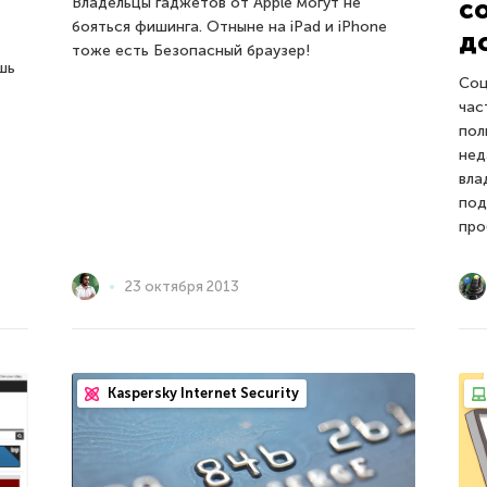
с
Владельцы гаджетов от Apple могут не
бояться фишинга. Отныне на iPad и iPhone
д
тоже есть Безопасный браузер!
шь
Соц
час
пол
нед
вла
под
про
23 октября 2013
Kaspersky Internet Security