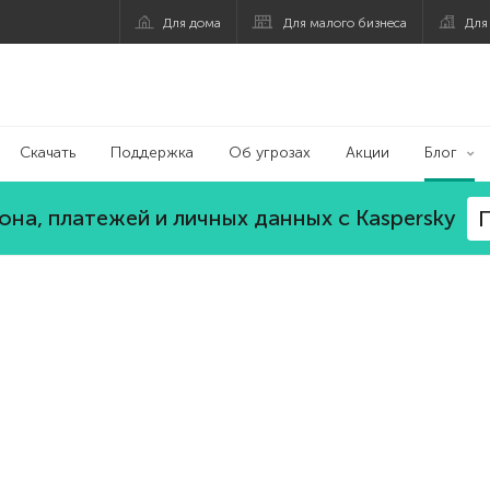
Для дома
Для малого бизнеса
Для
Скачать
Поддержка
Об угрозах
Акции
Блог
на, платежей и личных данных с Kaspersky
П