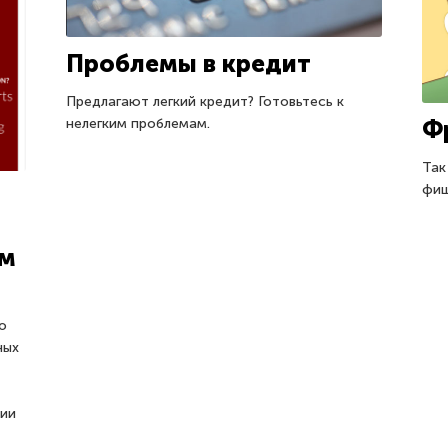
Проблемы в кредит
Предлагают легкий кредит? Готовьтесь к
нелегким проблемам.
Ф
Так
фиш
им
о
ных
нии