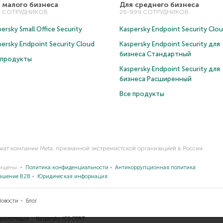
 малого бизнеса
Для среднего бизнеса
5 СОТРУДНИКОВ
26-999 СОТРУДНИКОВ
ersky Small Office Security
Kaspersky Endpoint Security Clo
persky Endpoint Security Cloud
Kaspersky Endpoint Security для
бизнеса Cтандартный
 продукты
Kaspersky Endpoint Security для
бизнеса Расширенный
Все продукты
ежат компании Meta, признанной экстремистской организацией в России.
щищены.
Политика конфиденциальности
Антикоррупционная политика
лашение B2B
Юридическая информация
Новости
Блог
иклопедия
Kaspersky ICS CERT