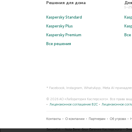
Решения для дома
Для
1–2
Kaspersky Standard
Kasp
Kaspersky Plus
Kas
Kaspersky Premium
Все
Все решения
* Facebook, Instagram, WhatsApp, Meta AI принадл
© 2026 АО «Лаборатория Касперского». Все права за
Лицензионное соглашение B2C
Лицензионное сог
Контакты
О компании
Партнерам
Об угрозах
Securelist
Nota Bene: блог Евгения Касперского
Энц