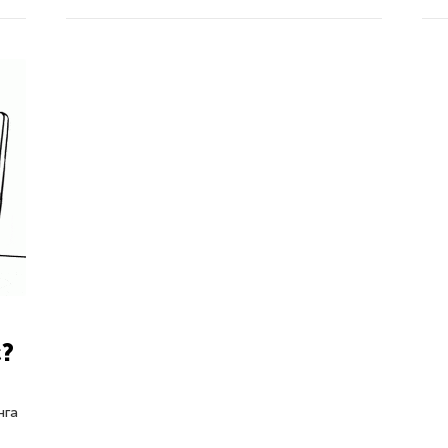
c?
,
нга