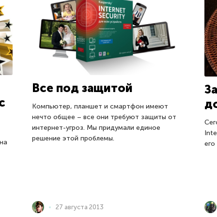
Все под защитой
З
c
д
Компьютер, планшет и смартфон имеют
нечто общее – все они требуют защиты от
Сег
интернет-угроз. Мы придумали единое
Int
решение этой проблемы.
 на
его
27 августа 2013