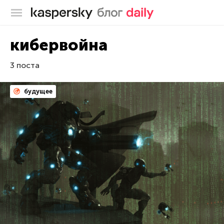
Блог Касперского
кибервойна
3 поста
будущее