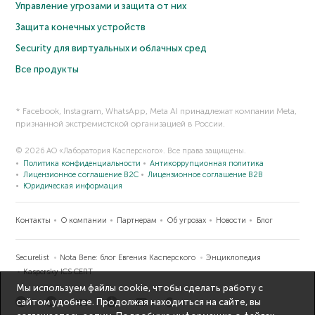
Управление угрозами и защита от них
Защита конечных устройств
Security для виртуальных и облачных сред
Все продукты
* Facebook, Instagram, WhatsApp, Meta AI принадлежат компании Meta,
признанной экстремистской организацией в России.
© 2026 АО «Лаборатория Касперского». Все права защищены.
Политика конфиденциальности
Антикоррупционная политика
Лицензионное соглашение B2C
Лицензионное соглашение B2B
Юридическая информация
Контакты
О компании
Партнерам
Об угрозах
Новости
Блог
Securelist
Nota Bene: блог Евгения Касперского
Энциклопедия
Kaspersky ICS CERT
Мы используем файлы cookie, чтобы сделать работу с
сайтом удобнее. Продолжая находиться на сайте, вы