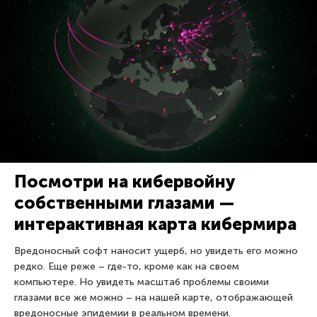
Посмотри на кибервойну
собственными глазами —
интерактивная карта кибермира
Вредоносный софт наносит ущерб, но увидеть его можно
редко. Еще реже – где-то, кроме как на своем
компьютере. Но увидеть масштаб проблемы своими
глазами все же можно – на нашей карте, отображающей
вредоносные эпидемии в реальном времени.