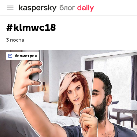
Блог Касперского
#klmwc18
3 поста
биометрия