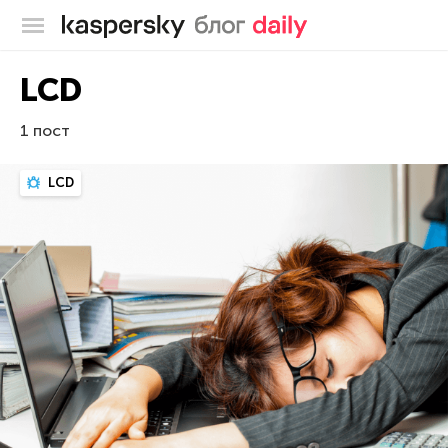
Блог Касперского
LCD
1 пост
LCD