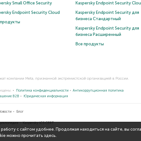
ersky Small Office Security
Kaspersky Endpoint Security Clo
persky Endpoint Security Cloud
Kaspersky Endpoint Security для
бизнеса Cтандартный
 продукты
Kaspersky Endpoint Security для
бизнеса Расширенный
Все продукты
ежат компании Meta, признанной экстремистской организацией в России.
щищены.
Политика конфиденциальности
Антикоррупционная политика
лашение B2B
Юридическая информация
Новости
Блог
иклопедия
Kaspersky ICS CERT
 работу с сайтом удобнее. Продолжая находиться на сайте, вы согл
kie можно прочитать
здесь
.