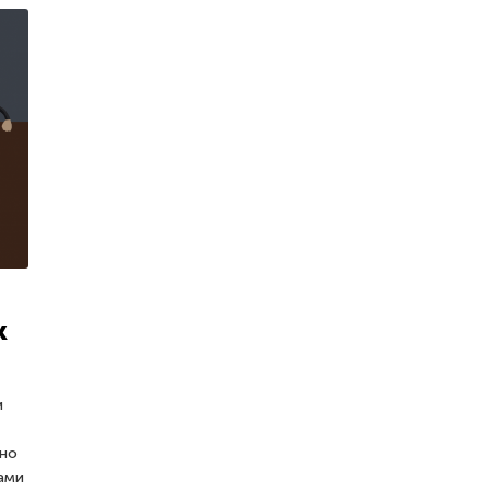
к
и
ьно
ами