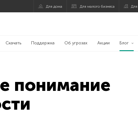
Для дома
Для малого бизнеса
Для
Скачать
Поддержка
Об угрозах
Акции
Блог
е понимание
ости