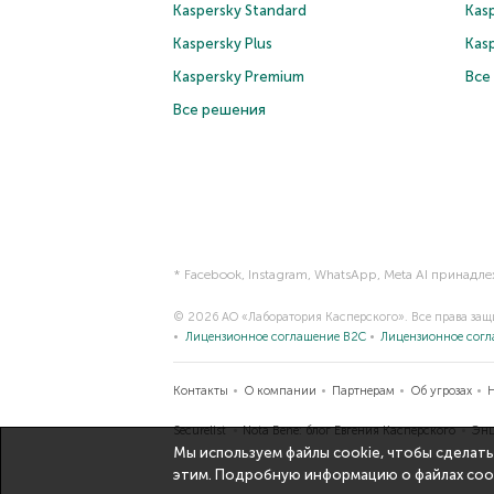
Kaspersky Standard
Kasp
Kaspersky Plus
Kas
Kaspersky Premium
Все
Все решения
* Facebook, Instagram, WhatsApp, Meta AI принадл
© 2026 АО «Лаборатория Касперского». Все права за
Лицензионное соглашение B2C
Лицензионное сог
Контакты
О компании
Партнерам
Об угрозах
Securelist
Nota Bene: блог Евгения Касперского
Энц
Мы используем файлы cookie, чтобы сделать
этим. Подробную информацию о файлах coo