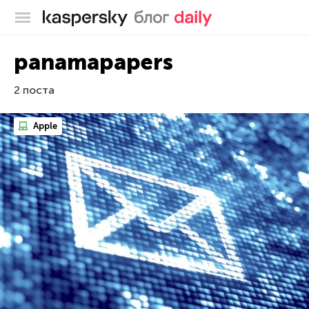
Блог Касперского
panamapapers
2 поста
Apple