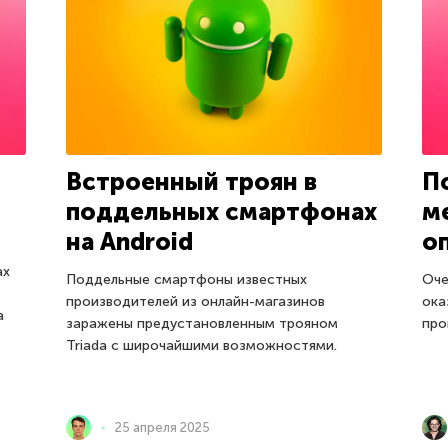
Встроенный троян в
П
поддельных смартфонах
м
на Android
о
ах
Поддельные смартфоны известных
Оче
производителей из онлайн-магазинов
ока
а
заражены предустановленным трояном
про
Triada с широчайшими возможностями.
25 апреля 2025