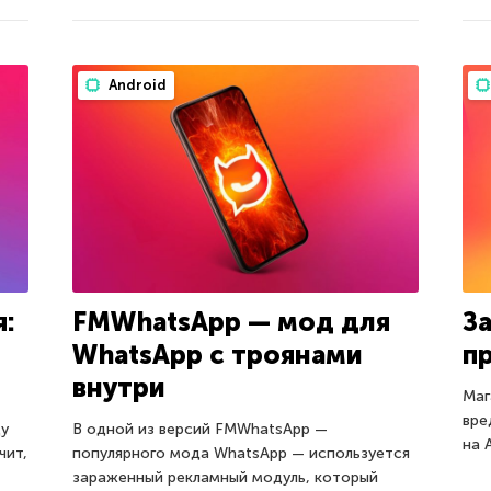
Android
я:
FMWhatsApp — мод для
З
WhatsApp с троянами
п
внутри
Маг
вре
ду
В одной из версий FMWhatsApp —
на 
чит,
популярного мода WhatsApp — используется
зараженный рекламный модуль, который