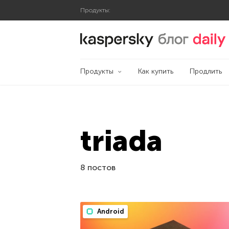
Продукты:
Блог Касперского
Продукты
Как купить
Продлить
triada
8 постов
Android