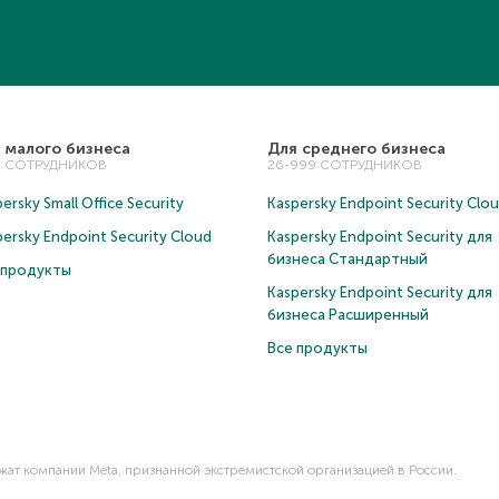
 малого бизнеса
Для среднего бизнеса
5 СОТРУДНИКОВ
26-999 СОТРУДНИКОВ
ersky Small Office Security
Kaspersky Endpoint Security Clo
persky Endpoint Security Cloud
Kaspersky Endpoint Security для
бизнеса Cтандартный
 продукты
Kaspersky Endpoint Security для
бизнеса Расширенный
Все продукты
ежат компании Meta, признанной экстремистской организацией в России.