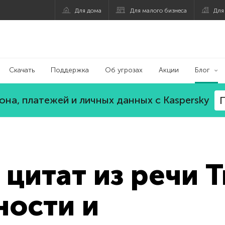
Для дома
Для малого бизнеса
Для
Скачать
Поддержка
Об угрозах
Акции
Блог
на, платежей и личных данных с Kaspersky
П
 цитат из речи 
ности и