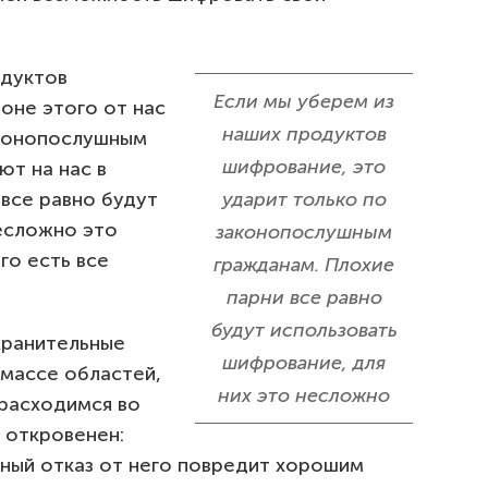
одуктов
Если мы уберем из
оне этого от нас
наших продуктов
аконопослушным
шифрование, это
ют на нас в
 все равно будут
ударит только по
есложно это
законопослушным
го есть все
гражданам. Плохие
парни все равно
будут использовать
хранительные
шифрование, для
 массе областей,
них это несложно
расходимся во
 откровенен:
ный отказ от него повредит хорошим