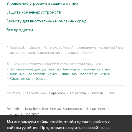
Управление угрозами и защита от них
Защита конечных устройств
Security для виртуальных и облачных сред
Все продукты
* Facebook, Instagram, WhatsApp, Meta AI принадлежат компании Meta,
признанной экстремистской организацией в России.
© 2026 АО «Лаборатория Касперского». Все права защищены.
Политика конфиденциальности
Антикоррупционная политика
Лицензионное соглашение B2C
Лицензионное соглашение B2B
Юридическая информация
Контакты
О компании
Партнерам
Об угрозах
Новости
Блог
Securelist
Nota Bene: блог Евгения Касперского
Энциклопедия
Kaspersky ICS CERT
Мы используем файлы cookie, чтобы сделать работу с
сайтом удобнее. Продолжая находиться на сайте, вы