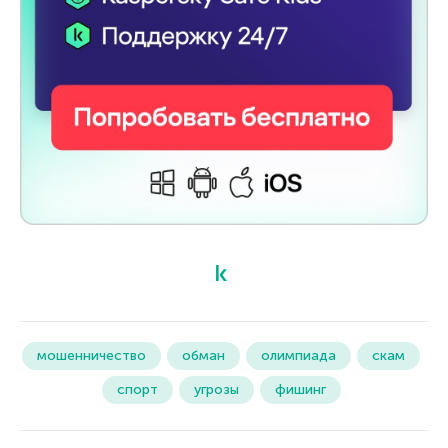
мошенничество
обман
олимпиада
скам
спорт
угрозы
фишинг