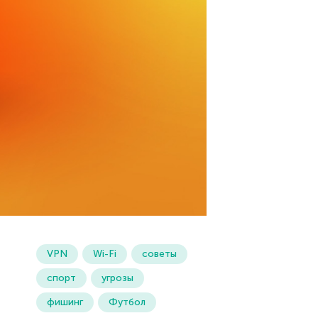
VPN
Wi-Fi
советы
спорт
угрозы
фишинг
Футбол