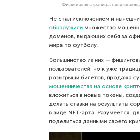
Фишинговая страница, предлагающа
Не стал исключением и нынешний
обнаружили
множество мошеннич
доменов, выдающих себя за оф
мира по футболу.
Большинство из них — фишингов
пользователей, но к уже трад
розыгрыши билетов, продажа су
мошенничества на основе крип
вложиться в новые токены, созд
делать ставки на результаты со
в виде NFT-арта. Разумеется, д
поделиться данными своего кри