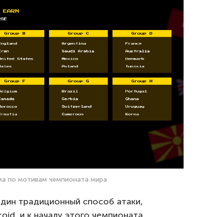
ма по мотивам чемпионата мира
дин традиционный способ атаки,
oid, и к началу этого чемпионата