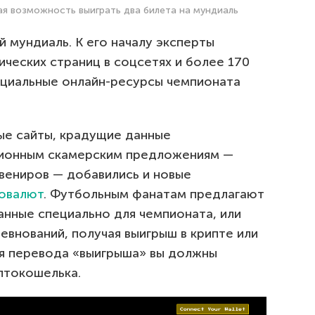
я возможность выиграть два билета на мундиаль
 мундиаль. К его началу эксперты
еских страниц в соцсетях и более 170
ициальные онлайн-ресурсы чемпионата
ые сайты, крадущие данные
иционным скамерским предложениям —
вениров — добавились и новые
товалют
. Футбольным фанатам предлагают
анные специально для чемпионата, или
ревнований, получая выигрыш в крипте или
ля перевода «выигрыша» вы должны
птокошелька.