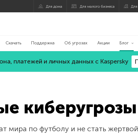
Для дома
Для малого бизнеса
Для
Скачать
Поддержка
Об угрозах
Акции
Блог
на, платежей и личных данных с Kaspersky
П
ые киберугрозы
т мира по футболу и не стать жертво