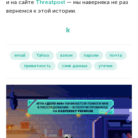
и на сайте
Threatpost
— мы наверняка не раз
вернемся к этой истории.
email
Yahoo
взлом
пароли
почта
приватность
слив данных
утечки