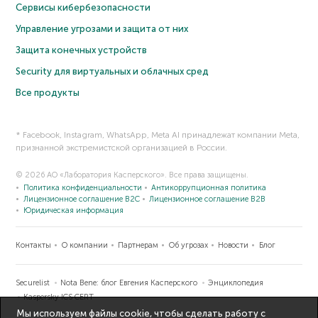
Сервисы кибербезопасности
Управление угрозами и защита от них
Защита конечных устройств
Security для виртуальных и облачных сред
Все продукты
* Facebook, Instagram, WhatsApp, Meta AI принадлежат компании Meta,
признанной экстремистской организацией в России.
© 2026 АО «Лаборатория Касперского». Все права защищены.
Политика конфиденциальности
Антикоррупционная политика
Лицензионное соглашение B2C
Лицензионное соглашение B2B
Юридическая информация
Контакты
О компании
Партнерам
Об угрозах
Новости
Блог
Securelist
Nota Bene: блог Евгения Касперского
Энциклопедия
Kaspersky ICS CERT
Мы используем файлы cookie, чтобы сделать работу с