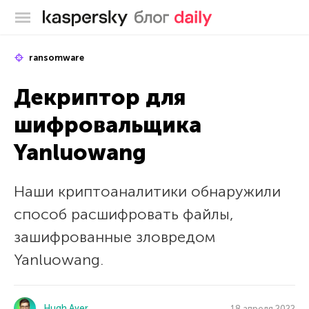
Блог Касперского
ransomware
Декриптор для
шифровальщика
Yanluowang
Наши криптоаналитики обнаружили
способ расшифровать файлы,
зашифрованные зловредом
Yanluowang.
Hugh Aver
18 апреля 2022