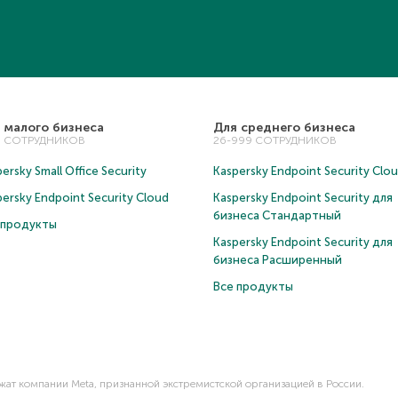
 малого бизнеса
Для среднего бизнеса
5 СОТРУДНИКОВ
26-999 СОТРУДНИКОВ
ersky Small Office Security
Kaspersky Endpoint Security Clo
persky Endpoint Security Cloud
Kaspersky Endpoint Security для
бизнеса Cтандартный
 продукты
Kaspersky Endpoint Security для
бизнеса Расширенный
Все продукты
ежат компании Meta, признанной экстремистской организацией в России.