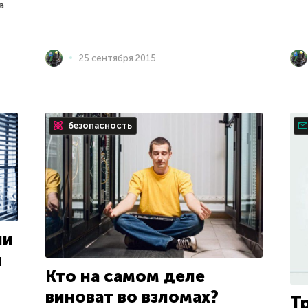
а
25 сентября 2015
безопасность
ии
и
Кто на самом деле
виноват во взломах?
Т