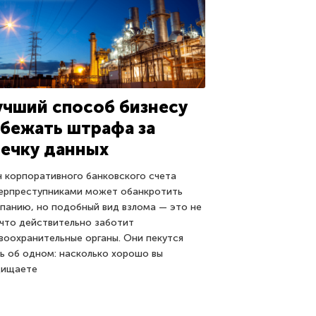
учший способ бизнесу
збежать штрафа за
течку данных
н корпоративного банковского счета
ерпреступниками может обанкротить
панию, но подобный вид взлома — это не
 что действительно заботит
воохранительные органы. Они пекутся
ь об одном: насколько хорошо вы
щищаете