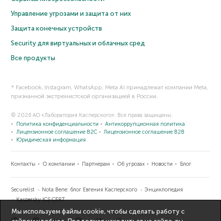
Управление угрозами и защита от них
Защита конечных устройств
Security для виртуальных и облачных сред
Все продукты
* Facebook, Instagram, WhatsApp, Meta AI принадлежат компании Meta,
признанной экстремистской организацией в России.
© 2026 АО «Лаборатория Касперского». Все права защищены.
Политика конфиденциальности
Антикоррупционная политика
Лицензионное соглашение B2C
Лицензионное соглашение B2B
Юридическая информация
Контакты
О компании
Партнерам
Об угрозах
Новости
Блог
Securelist
Nota Bene: блог Евгения Касперского
Энциклопедия
Kaspersky ICS CERT
Мы используем файлы cookie, чтобы сделать работу с