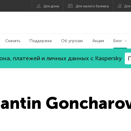
Для дома
Для малого бизнеса
Для
Скачать
Поддержка
Об угрозах
Акции
Блог
на, платежей и личных данных с Kaspersky
П
antin Goncharo