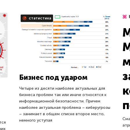
статистика
M
M
м
з
Бизнес под ударом
к
Четыре из десяти наиболее актуальных для
бизнеса проблем так или иначе относятся к
п
информационной безопасности. Причем
наиболее актуальная проблема – киберугрозы
– занимает в общем списке второе место,
Сма
немного уступая
тся
атр
них