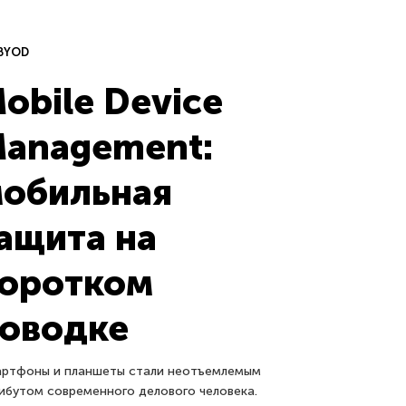
BYOD
obile Device
anagement:
обильная
ащита на
оротком
оводке
ртфоны и планшеты стали неотъемлемым
ибутом современного делового человека.