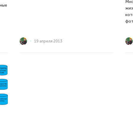
Мно
сные
жиз
кот
фот
19 апреля 2013