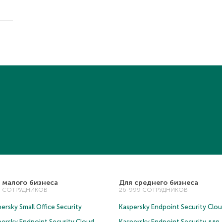
 малого бизнеса
Для среднего бизнеса
5 СОТРУДНИКОВ
26-999 СОТРУДНИКОВ
ersky Small Office Security
Kaspersky Endpoint Security Clo
persky Endpoint Security Cloud
Kaspersky Endpoint Security для