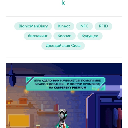
BionicManDiary
Kinect
NFC
RFID
биохакинг
биочип
будущее
Джедайская Сила