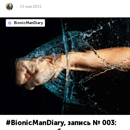
15 мая 2015
BionicManDiary
#BionicManDiary, запись № 003: