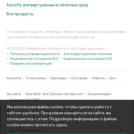
Security для виртуальных и облачных сред
Все продукты
* Facebook, Instagram, WhatsApp, Meta AI принадлежат компании Meta,
признанной экстремистской организацией в России.
© 2026 АО «Лаборатория Касперского». Все права защищены.
Политика конфиденциальности
Антикоррупционная политика
Лицензионное соглашение B2C
Лицензионное соглашение B2B
Юридическая информация
Контакты
О компании
Партнерам
Об угрозах
Новости
Блог
Securelist
Nota Bene: блог Евгения Касперского
Энциклопедия
Kaspersky ICS CERT
Мы используем файлы cookie, чтобы сделать работу с
сайтом удобнее. Продолжая находиться на сайте, вы
соглашаетесь с этим. Подробную информацию о файлах
cookie можно прочитать
здесь
.
Россия (Russia)