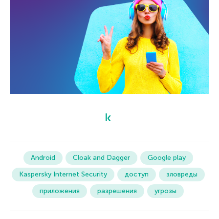
Android
Cloak and Dagger
Google play
Kaspersky Internet Security
доступ
зловреды
приложения
разрешения
угрозы