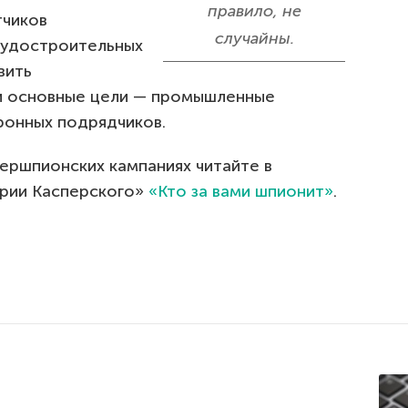
правило, не
тчиков
случайны.
судостроительных
вить
ои основные цели — промышленные
ронных подрядчиков.
ершпионских кампаниях читайте в
рии Касперского»
«Кто за вами шпионит»
.