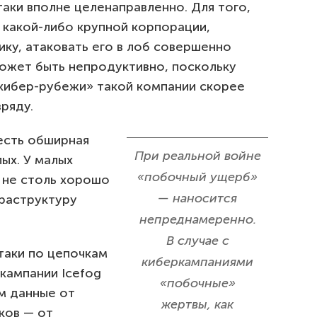
таки вполне целенаправленно. Для того,
 какой-либо крупной корпорации,
ку, атаковать его в лоб совершенно
может быть непродуктивно, поскольку
кибер-рубежи» такой компании скорее
ряду.
есть обширная
При реальной войне
ых. У малых
«побочный ущерб»
 не столь хорошо
— наносится
фраструктуру
.
непреднамеренно.
В случае с
таки по цепочкам
киберкампаниями
кампании Icefog
«побочные»
м данные от
жертвы, как
ков — от