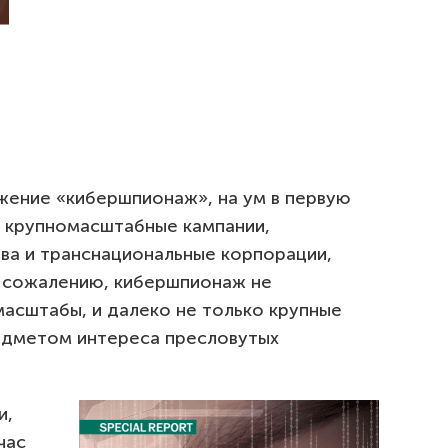
жение «кибершпионаж», на ум в первую
, крупномасштабные кампании,
ва и транснациональные корпорации,
 К сожалению, кибершпионаж не
масштабы, и далеко не только крупные
едметом интереса пресловутых
и,
час