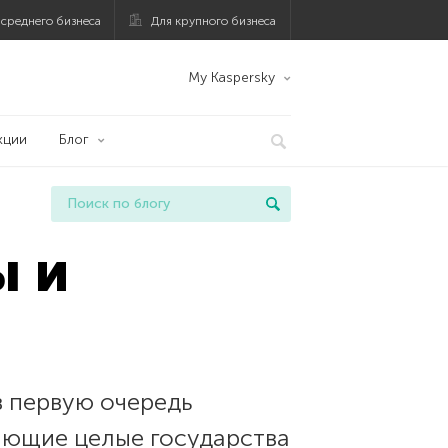
 среднего бизнеса
Для крупного бизнеса
My Kaspersky
кции
Блог
ы и
в первую очередь
ающие целые государства