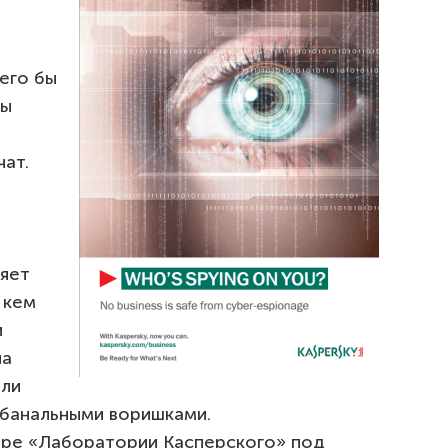
его бы
мы
чат.
яет
 кем
и
на
или
 банальными воришками.
оре «Лаборатории Касперского» под