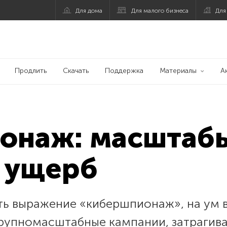
Для дома
Для малого бизнеса
Для
Продлить
Скачать
Поддержка
Материалы
А
онаж: масштаб
 ущерб
ть выражение «кибершпионаж», на ум 
 крупномасштабные кампании, затрагив