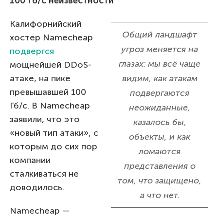
100 Гб/c неизвестности
Калифорнийский
Общий ландшафт
хостер Namecheap
угроз меняется на
подвергся
глазах: мы всё чаще
мощнейшей DDoS-
атаке, на пике
видим, как атакам
превышавшей 100
подвергаются
Гб/c. В Namecheap
неожиданные,
заявили, что это
казалось бы,
«новый тип атаки», с
объекты, и как
которым до сих пор
ломаются
компании
представления о
сталкиваться не
том, что защищено,
доводилось.
а что нет.
Namecheap —