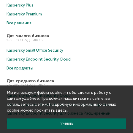
Kaspersky Plus
Kaspersky Premium
Все решения
Для малого бизнеса
1–25 СОТРУДНИКОВ
Kaspersky Small Office Security
Kaspersky Endpoint Security Cloud
Все продукты
Для среднего бизнеса
26-999 СОТРУДНИКОВ
Мы используем файлы cookie, чтобы сделать работу с
Kaspersky Endpoint Security Cloud
сайтом удобнее. Продолжая находиться на сайте, вы
Kaspersky Endpoint Security для бизнеса Cтандартный
соглашаетесь с этим. Подробную информацию о файлах
cookie можно прочитать
здесь
.
Kaspersky Endpoint Security для бизнеса Расширенный
Все продукты
ПРИНЯТЬ