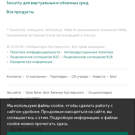
Security для виртуальных и облачных сред
Все продукты
* Facebook, Instagram, WhatsApp, Meta AI принадлежат компании Meta,
признанной экстремистской организацией в России.
© 2026 АО «Лаборатория Касперского». Все права защищены.
Политика конфиденциальности
Антикоррупционная политика
Лицензионное соглашение B2C
Лицензионное соглашение B2B
Юридическая информация
Контакты
О компании
Партнерам
Об угрозах
Новости
Блог
Securelist
Nota Bene: блог Евгения Касперского
Энциклопедия
Kaspersky ICS CERT
Мы используем файлы cookie, чтобы сделать работу с
сайтом удобнее. Продолжая находиться на сайте, вы
соглашаетесь с этим. Подробную информацию о файлах
cookie можно прочитать
здесь
.
Россия (Russia)