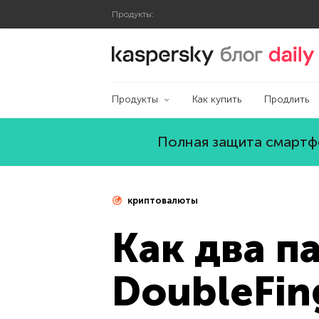
Продукты:
Блог Касперского
Продукты
Как купить
Продлить
Полная защита смартфо
криптовалюты
Как два п
DoubleFin