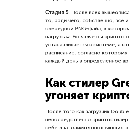
Стадия 5
. После всех вышеопис
то, ради чего, собственно, все 
очередной PNG-файл, в котором
нагрузка». Ею является криптос
устанавливается в системе, а в
расписание, согласно которому 
каждый день в определенное вр
Как стилер Gr
угоняет крип
После того как загрузчик Double
непосредственно криптостилер 
себе два взаимодополняющих к