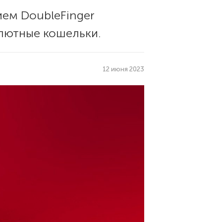
ием DoubleFinger
алютные кошельки.
12 июня 2023