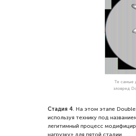
Те самые 
зловред Do
Стадия 4
. На этом этапе Double
используя технику под названи
легитимный процесс модифицир
нагрузку» для пятой стадии.