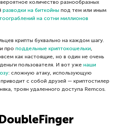
евероятное количество разнообразных
й
разводки на биткойны
под тем или иным
тоограблений на сотни миллионов
ьцев крипты буквально на каждом шагу.
ли про
поддельные криптокошельки
,
всем как настоящие, но в один не очень
деньги пользователя. И вот уже
наши
озу
: сложную атаку, использующую
й приводит с собой друзей — криптостилер
рняка, троян удаленного доступа Remcos.
 DoubleFinger