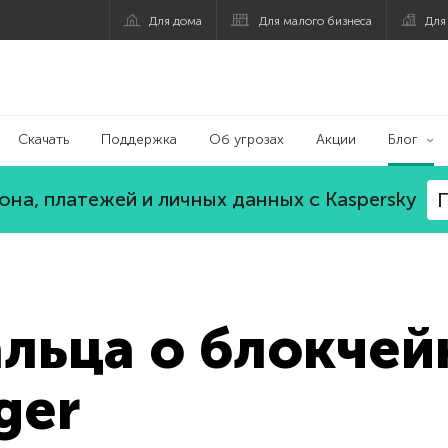
Для дома
Для малого бизнеса
Для
Скачать
Поддержка
Об угрозах
Акции
Блог
на, платежей и личных данных с Kaspersky
П
альца о блокчей
ger