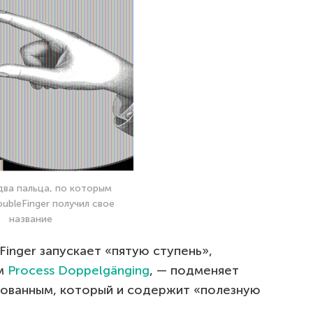
два пальца, по которым
ubleFinger получил свое
название
Finger запускает «пятую ступень»,
ем
Process Doppelgänging
, — подменяет
ованным, который и содержит «полезную