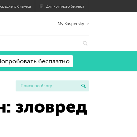
 среднего бизнеса
Для крупного бизнеса
My Kaspersky
опробовать бесплатно
н: зловред