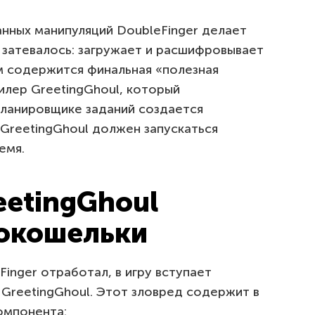
анных манипуляций DoubleFinger делает
и затевалось: загружает и расшифровывает
 содержится финальная «полезная
тилер GreetingGhoul, который
 планировщике заданий создается
GreetingGhoul должен запускаться
емя.
eetingGhoul
токошельки
Finger отработал, в игру вступает
GreetingGhoul. Этот зловред содержит в
омпонента: