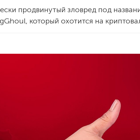
чески продвинутый зловред под назван
ngGhoul, который охотится на криптов