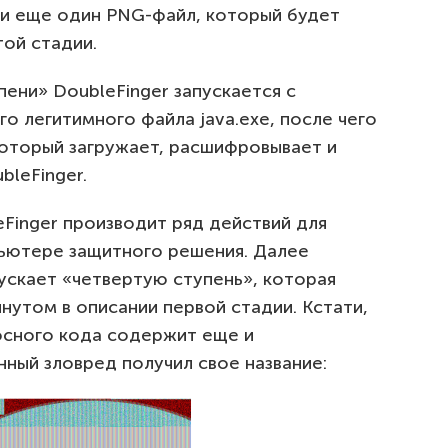
e и еще один PNG-файл, который будет
той стадии.
упени» DoubleFinger запускается с
 легитимного файла java.exe, после чего
который загружает, расшифровывает и
bleFinger.
eFinger производит ряд действий для
ьютере защитного решения. Далее
ускает «четвертую ступень», которая
утом в описании первой стадии. Кстати,
сного кода содержит еще и
нный зловред получил свое название: